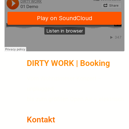
DIRTY WORK | Booking
Vom Wohnzimmer Konzert –
unplugged
bis zum größten Open Air – elektrisch
Kontakt