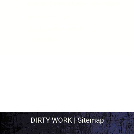
Edward Stone | Human Zoo Project
0162. 80 77 245
post@stonesband.de
Downloads
DIRTY WORK | Sitemap