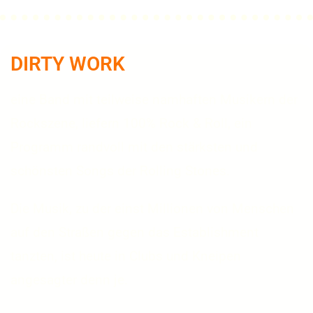
DIRTY WORK
eine Band mit teilweise namhaften Musikern der
Rockszene, liefern 100% Rock & Roll, ein
Programm randvoll mit den stärksten und
schönsten Songs der Rolling Stones.
Die Musik, zu der einst Millionen von Menschen
auf den Straßen gegen das Establishment
tanzten, ist heute in Clubs und Kneipen
angesagter denn je.