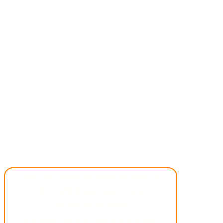
Bevor wir Gondel als festen Musiker für
DIRTY WORK gewinnen konnten,
hat uns Jürgen Bailey
bei einigen Konzerten bestens unterstützt