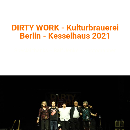
DIRTY WORK - Kulturbrauerei
Berlin - Kesselhaus 2021
Special thanks –
Ralf Jenke
– photographer